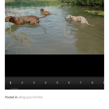
1
2
3
4
5
6
7
8
9
11
Posted in
alltagsgeschichten