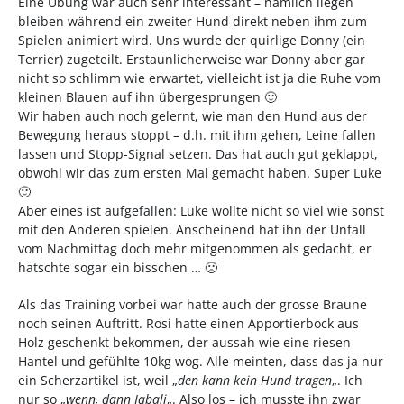
Eine Übung war auch sehr interessant – nämlich liegen
bleiben während ein zweiter Hund direkt neben ihm zum
Spielen animiert wird. Uns wurde der quirlige Donny (ein
Terrier) zugeteilt. Erstaunlicherweise war Donny aber gar
nicht so schlimm wie erwartet, vielleicht ist ja die Ruhe vom
kleinen Blauen auf ihn übergesprungen 🙂
Wir haben auch noch gelernt, wie man den Hund aus der
Bewegung heraus stoppt – d.h. mit ihm gehen, Leine fallen
lassen und Stopp-Signal setzen. Das hat auch gut geklappt,
obwohl wir das zum ersten Mal gemacht haben. Super Luke
🙂
Aber eines ist aufgefallen: Luke wollte nicht so viel wie sonst
mit den Anderen spielen. Anscheinend hat ihn der Unfall
vom Nachmittag doch mehr mitgenommen als gedacht, er
hatschte sogar ein bisschen … 🙁
Als das Training vorbei war hatte auch der grosse Braune
noch seinen Auftritt. Rosi hatte einen Apportierbock aus
Holz geschenkt bekommen, der aussah wie eine riesen
Hantel und gefühlte 10kg wog. Alle meinten, dass das ja nur
ein Scherzartikel ist, weil „
den kann kein Hund tragen
„. Ich
nur so „
wenn, dann Jabali
„. Also los – ich musste ihn zwar