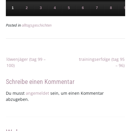
1
2
3
4
5
6
7
8
9
Posted in
alltagsgeschichten
Beitragsnavigation
löwenjäger (tag 99 –
trainingserfolge (tag 95
100)
– 96)
Schreibe einen Kommentar
Du musst
angemeldet
sein, um einen Kommentar
abzugeben.