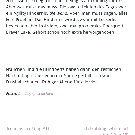
zu fressen. Da liegt doch noch einiges an Training vor uns.
Aber was muss das muss! Die zweite Lektion des Tages war
ein Agility Hindernis,
die Wand
. Aber, man muss sagen, alles
kein Problem. Das Hindernis wurde, zwar mit Leckerlis
bestochen aber trotzdem, zwei mal problemlos überquert.
Braver Luke. Gehört schon noch extra hervorgehoben!
Frauchen und die Hundberts haben dann den restlichen
Nachmittag draussen in der Sonne gechillt, ich war
Fussballschauen. Ruhiger Abend für alle vier.
Posted in
alltagsgeschichten
Beitragsnavigation
frohe ostern! (tag 31)
oh frühling, where art
thou? (tag 28)