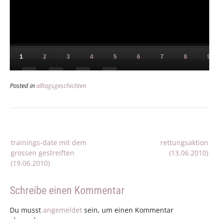
1
2
3
4
5
6
7
8
9
11
12
13
14
Posted in
alltagsgeschichten
Beitragsnavigation
trainings-date mit dem
rettungsaktion
grossen gestreiften
(13.06.2010)
(19.06.2010)
Schreibe einen Kommentar
Du musst
angemeldet
sein, um einen Kommentar