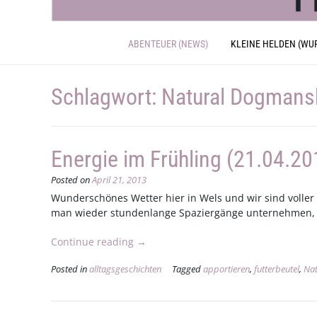
ABENTEUER (NEWS)
KLEINE HELDEN (WU
Schlagwort:
Natural Dogmans
Energie im Frühling (21.04.20
Posted on
April 21, 2013
Wunderschönes Wetter hier in Wels und wir sind voller
man wieder stundenlange Spaziergänge unternehmen, o
„Energie
Continue reading
→
im
Posted in
alltagsgeschichten
Tagged
apportieren
,
futterbeutel
,
Na
Frühling
(21.04.2013)“