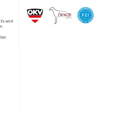
 Es wird
em
lter