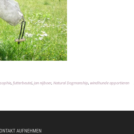
osophie
,
futterbeutel
,
jan nijboer
,
Natural Dogmanship
,
windhunde apportieren
ONTAKT AUFNEHMEN