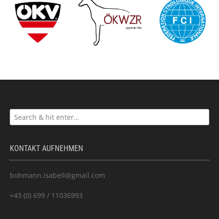
KONTAKT AUFNEHMEN
bohmann.isabell@gmail.com
+43 (0) 699 / 11036993