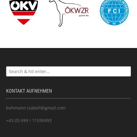
KONTAKT AUFNEHMEN
bohmann.isabell@gmail.com
+43 (0) 699 / 11036993