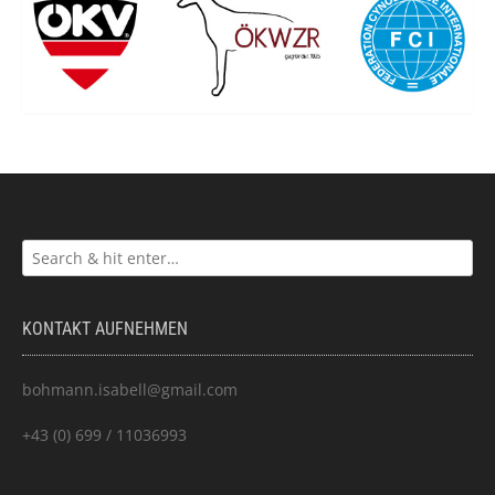
KONTAKT AUFNEHMEN
bohmann.isabell@gmail.com
+43 (0) 699 / 11036993