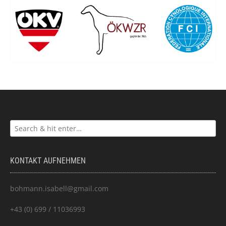
KONTAKT AUFNEHMEN
bohmann.isabell@gmail.com
+43 (0) 699 / 11036993