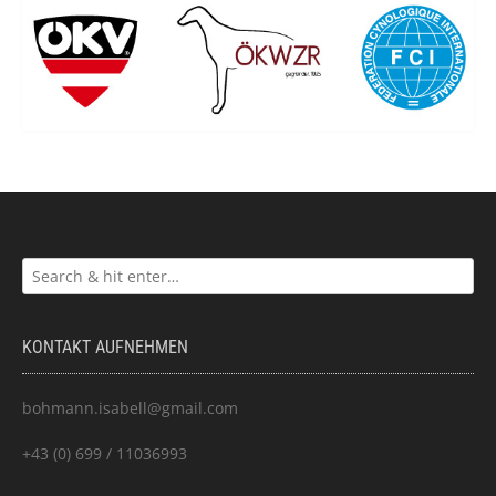
KONTAKT AUFNEHMEN
bohmann.isabell@gmail.com
+43 (0) 699 / 11036993