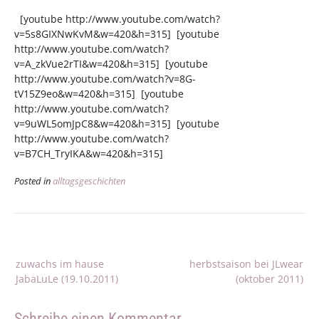
[youtube http://www.youtube.com/watch?
v=5s8GIXNwKvM&w=420&h=315] [youtube
http://www.youtube.com/watch?
v=A_zkVue2rTI&w=420&h=315] [youtube
http://www.youtube.com/watch?v=8G-
tV15Z9eo&w=420&h=315] [youtube
http://www.youtube.com/watch?
v=9uWL5omJpC8&w=420&h=315] [youtube
http://www.youtube.com/watch?
v=B7CH_TryIKA&w=420&h=315]
Posted in
alltagsgeschichten
Beitragsnavigation
zuwachs im hause
herbstsaison bei JLwear
JabaLuLe (19.10.2011)
(oktober 2011)
Schreibe einen Kommentar