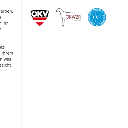
Farben,
n
m ihr
n
azil
n ihrem
on was
esicht