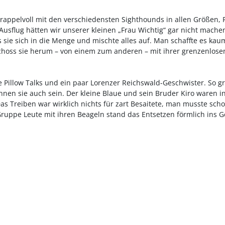
rappelvoll mit den verschiedensten Sighthounds in allen Größen, 
usflug hätten wir unserer kleinen „Frau Wichtig“ gar nicht mache
sie sich in die Menge und mischte alles auf. Man schaffte es kau
choss sie herum – von einem zum anderen – mit ihrer grenzenlose
ie Pillow Talks und ein paar Lorenzer Reichswald-Geschwister. So gr
nen sie auch sein. Der kleine Blaue und sein Bruder Kiro waren i
as Treiben war wirklich nichts für zart Besaitete, man musste sch
ruppe Leute mit ihren Beageln stand das Entsetzen förmlich ins G