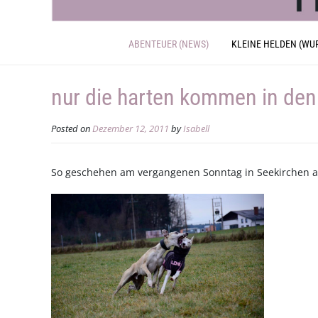
ABENTEUER (NEWS)
KLEINE HELDEN (WU
nur die harten kommen in den
Posted on
Dezember 12, 2011
by
Isabell
So geschehen am vergangenen Sonntag in Seekirchen 