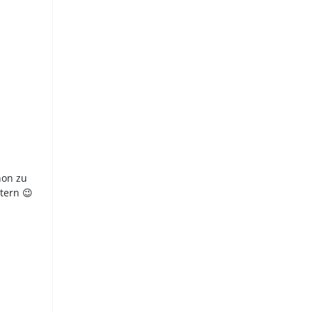
hon zu
tern 😉