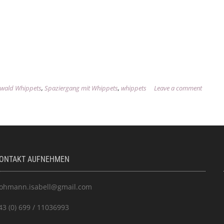
swald Whippets
,
Spaziergang mit Whippets
,
whippets
Leave a comment
ONTAKT AUFNEHMEN
ohmann.isabell@gmail.com
43 (0) 699 / 11036993