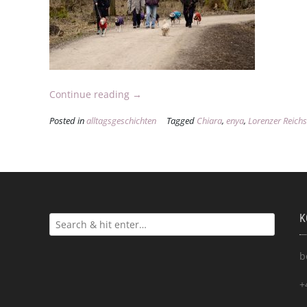
„Eistanz
Continue reading
→
(24.03.2013)“
Posted in
alltagsgeschichten
Tagged
Chiara
,
enya
,
Lorenzer Reich
K
b
+