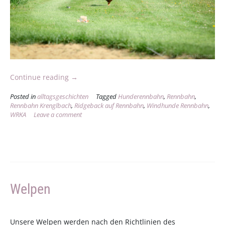
„Der
Continue reading
→
Hasenschreck
Posted in
alltagsgeschichten
Tagged
Hunderennbahn
,
Rennbahn
,
(09.05.2013)“
Rennbahn Krenglbach
,
Ridgeback auf Rennbahn
,
Windhunde Rennbahn
,
WRKA
Leave a comment
Welpen
Unsere Welpen werden nach den Richtlinien des