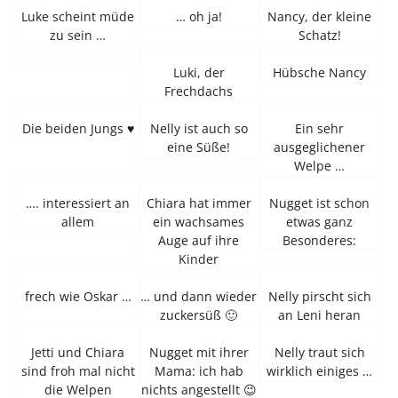
Luke scheint müde
… oh ja!
Nancy, der kleine
zu sein …
Schatz!
Luki, der
Hübsche Nancy
Frechdachs
Die beiden Jungs ♥
Nelly ist auch so
Ein sehr
eine Süße!
ausgeglichener
Welpe …
…. interessiert an
Chiara hat immer
Nugget ist schon
allem
ein wachsames
etwas ganz
Auge auf ihre
Besonderes:
Kinder
frech wie Oskar …
… und dann wieder
Nelly pirscht sich
zuckersüß 🙂
an Leni heran
Jetti und Chiara
Nugget mit ihrer
Nelly traut sich
sind froh mal nicht
Mama: ich hab
wirklich einiges …
die Welpen
nichts angestellt 😉