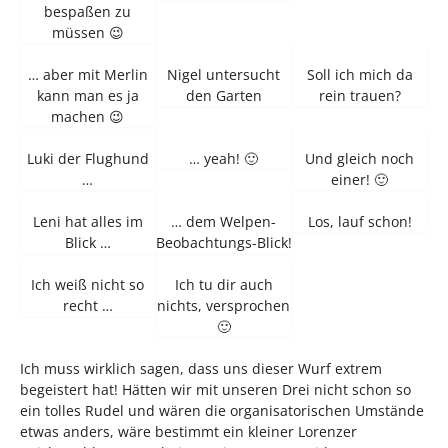
bespaßen zu
müssen 😉
… aber mit Merlin
Nigel untersucht
Soll ich mich da
kann man es ja
den Garten
rein trauen?
machen 😉
Luki der Flughund
… yeah! 🙂
Und gleich noch
…
einer! 🙂
Leni hat alles im
… dem Welpen-
Los, lauf schon!
Blick …
Beobachtungs-Blick!
Ich weiß nicht so
Ich tu dir auch
recht …
nichts, versprochen
🙂
Ich muss wirklich sagen, dass uns dieser Wurf extrem
begeistert hat! Hätten wir mit unseren Drei nicht schon so
ein tolles Rudel und wären die organisatorischen Umstände
etwas anders, wäre bestimmt ein kleiner Lorenzer