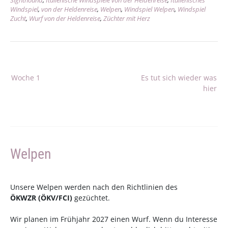
Sighthound
,
Italienische Windspiele von der Heldenreise
,
Italienisches
Windspiel
,
von der Heldenreise
,
Welpen
,
Windspiel Welpen
,
Windspiel
Zucht
,
Wurf von der Heldenreise
,
Züchter mit Herz
Beitragsnavigation
Woche 1
Es tut sich wieder was
hier
Welpen
Unsere Welpen werden nach den Richtlinien des
ÖKWZR
(
ÖKV
/
FCI
)
gezüchtet.
Wir planen im Frühjahr 2027 einen Wurf. Wenn du Interesse