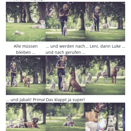
Alle müssen
… und werden nach
… Leni, dann Luke …
bleiben …
und nach gerufen …
… und Jabali! Prima!
Das klappt ja super!