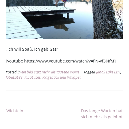
„Ich will Spaß, ich geb Gas“
[youtube https://www.youtube.com/watch?v=fiN-yf3j4fM]
Posted in
ein bild sagt mehr als tausend worte
Tagged
Jabali Luke Leni
,
JabaLuLe's
,
JabaLuLes
,
Ridgeback und Whippet
Beitragsnavigation
Wichteln
Das lange Warten hat
sich mehr als gelohnt