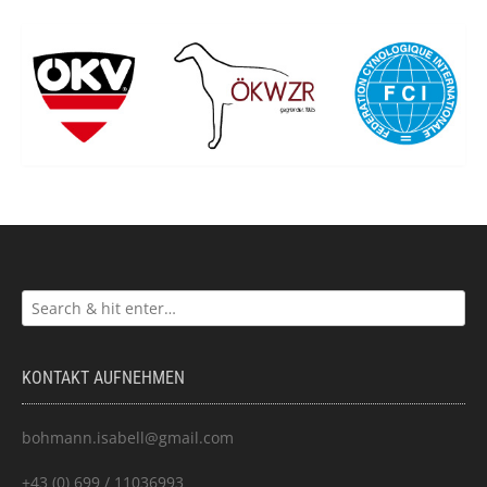
KONTAKT AUFNEHMEN
bohmann.isabell@gmail.com
+43 (0) 699 / 11036993