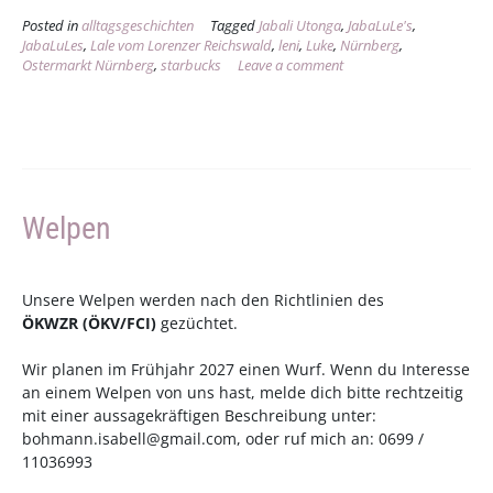
Station:
Posted in
alltagsgeschichten
Tagged
Jabali Utonga
,
JabaLuLe's
,
Nürnberg
JabaLuLes
,
Lale vom Lorenzer Reichswald
,
leni
,
Luke
,
Nürnberg
,
Stadt,
Ostermarkt Nürnberg
,
starbucks
Leave a comment
bitterkalt
(23.03.2013)“
Welpen
Unsere Welpen werden nach den Richtlinien des
ÖKWZR
(
ÖKV
/
FCI
)
gezüchtet.
Wir planen im Frühjahr 2027 einen Wurf. Wenn du Interesse
an einem Welpen von uns hast, melde dich bitte rechtzeitig
mit einer aussagekräftigen Beschreibung unter:
bohmann.isabell@gmail.com
, oder ruf mich an: 0699 /
11036993