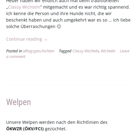
Heuer haben wir endlich auch mal beim traditionellen
„
Classy Wichteln
“ mitgemacht und es war richtig spannend.
Ich kenne die Person und ihre Hunde nicht, die wir
beschenkt haben und auch umgekehrt war es so … ich liebe
solche Überraschungen 🙂
„Wichteln“
Continue reading
→
Posted in
alltagsgeschichten
Tagged
Classy Wichteln
,
Wichteln
Leave
a comment
Welpen
Unsere Welpen werden nach den Richtlinien des
ÖKWZR
(
ÖKV
/
FCI
)
gezüchtet.