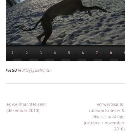
1
2
3
4
5
6
7
8
9
11
12
13
14
15
16
17
18
Posted in
alltagsgeschichten
19
20
21
22
23
24
25
Beitragsnavigation
es weihnachtet sehr
vorwärtssalto,
(dezember 2010)
rückwärtsnieser &
diverse ausflüge
(oktober + november
2010)