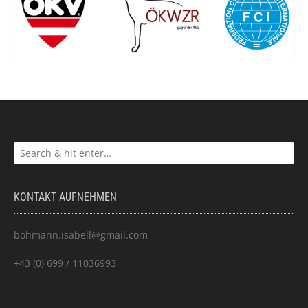
KONTAKT AUFNEHMEN
bohmann.isabell@gmail.com
+43 (0) 699 / 11036993