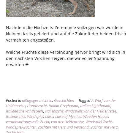
Nachdem die Hochzeits-Zeremonie vollzogen war wurde in
kleinem Kreis gefeiert und auf die Zukunft der beiden frisch
Vermählten angestoßen.
Welche Früchte diese Verbindung hervor bringt wird sich in
den nächsten Wochen zeigen, die wir voller Spannung
erwarten ❤
Posted in
alltagsgeschichten
,
Geschichten
Tagged
A-Wurf von der
Heldenreise
,
Hundezucht
,
Italian Greyhound
,
Italian Sighthound
,
Italienische Windspiele
,
Italienische Windspiele von der Heldenreise
,
Italienisches Windspiel
,
Luise
,
Luise of Mystical Wooden House
,
verantwortungsvolle Zucht
,
von der Heldenreise
,
Windspiel Zucht
,
Windspiel-Züchter
,
Züchten mit Herz und Verstand
,
Züchter mit Herz
,
Zuchtstätte