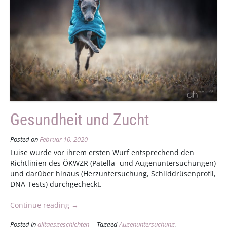
Gesundheit und Zucht
Posted on
Februar 10, 2020
Luise wurde vor ihrem ersten Wurf entsprechend den
Richtlinien des ÖKWZR (Patella- und Augenuntersuchungen)
und darüber hinaus (Herzuntersuchung, Schilddrüsenprofil,
DNA-Tests) durchgecheckt.
„Gesundheit
Continue reading
→
und
Posted in
alltagsgeschichten
Tagged
Augenuntersuchung
,
Zucht“