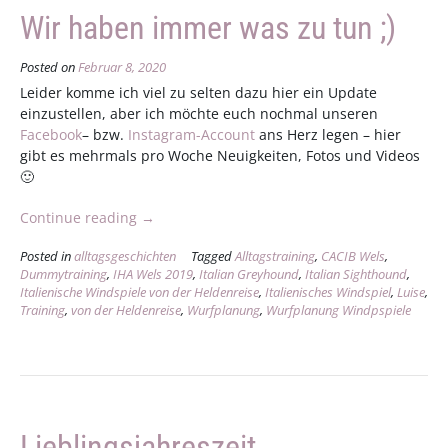
Wir haben immer was zu tun ;)
Posted on
Februar 8, 2020
Leider komme ich viel zu selten dazu hier ein Update
einzustellen, aber ich möchte euch nochmal unseren
Facebook
– bzw.
Instagram-Account
ans Herz legen – hier
gibt es mehrmals pro Woche Neuigkeiten, Fotos und Videos
🙂
„Wir
Continue reading
→
haben
Posted in
alltagsgeschichten
Tagged
Alltagstraining
,
CACIB Wels
,
immer
Dummytraining
,
IHA Wels 2019
,
Italian Greyhound
,
Italian Sighthound
,
was
Italienische Windspiele von der Heldenreise
,
Italienisches Windspiel
,
Luise
,
zu
Training
,
von der Heldenreise
,
Wurfplanung
,
Wurfplanung Windpspiele
tun
;)“
Lieblingsjahreszeit