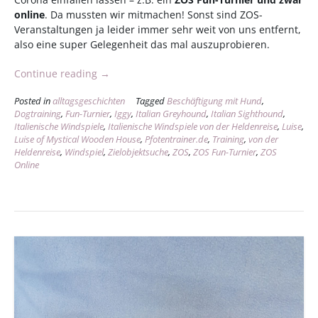
online
. Da mussten wir mitmachen! Sonst sind ZOS-
Veranstaltungen ja leider immer sehr weit von uns entfernt,
also eine super Gelegenheit das mal auszuprobieren.
„Besondere
Continue reading
→
Zeiten
Posted in
alltagsgeschichten
Tagged
Beschäftigung mit Hund
,
–
Dogtraining
,
Fun-Turnier
,
Iggy
,
Italian Greyhound
,
Italian Sighthound
,
besondere
Italienische Windspiele
,
Italienische Windspiele von der Heldenreise
,
Luise
,
Gelegenheiten
Luise of Mystical Wooden House
,
Pfotentrainer.de
,
Training
,
von der
–
Heldenreise
,
Windspiel
,
Zielobjektsuche
,
ZOS
,
ZOS Fun-Turnier
,
ZOS
besondere
Online
Erfolge“