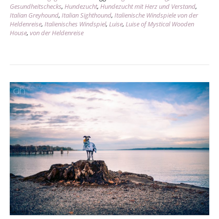
Gesundheitschecks
,
Hundezucht
,
Hundezucht mit Herz und Verstand
,
Italian Greyhound
,
Italian Sighthound
,
Italienische Windspiele von der
Heldenreise
,
Italienisches Windspiel
,
Luise
,
Luise of Mystical Wooden
House
,
von der Heldenreise