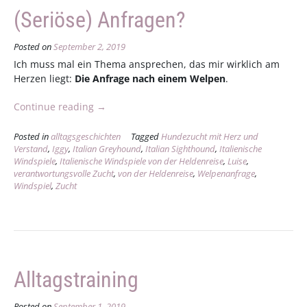
(Seriöse) Anfragen?
Posted on
September 2, 2019
Ich muss mal ein Thema ansprechen, das mir wirklich am
Herzen liegt:
Die Anfrage nach einem Welpen
.
„(Seriöse)
Continue reading
→
Anfragen?“
Posted in
alltagsgeschichten
Tagged
Hundezucht mit Herz und
Verstand
,
Iggy
,
Italian Greyhound
,
Italian Sighthound
,
Italienische
Windspiele
,
Italienische Windspiele von der Heldenreise
,
Luise
,
verantwortungsvolle Zucht
,
von der Heldenreise
,
Welpenanfrage
,
Windspiel
,
Zucht
Alltagstraining
Posted on
September 1, 2019