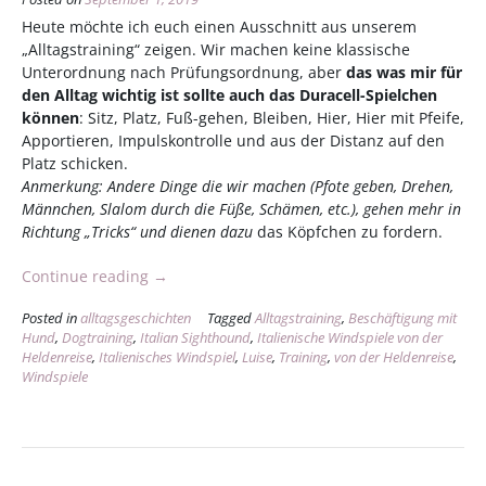
Heute möchte ich euch einen Ausschnitt aus unserem
„Alltagstraining“ zeigen. Wir machen keine klassische
Unterordnung nach Prüfungsordnung, aber
das was mir für
den Alltag wichtig ist sollte auch das Duracell-Spielchen
können
: Sitz, Platz, Fuß-gehen, Bleiben, Hier, Hier mit Pfeife,
Apportieren, Impulskontrolle und aus der Distanz auf den
Platz schicken.
Anmerkung: Andere Dinge die wir machen (Pfote geben, Drehen,
Männchen, Slalom durch die Füße, Schämen, etc.), gehen mehr in
Richtung „Tricks“ und dienen dazu
das Köpfchen zu fordern.
„Alltagstraining“
Continue reading
→
Posted in
alltagsgeschichten
Tagged
Alltagstraining
,
Beschäftigung mit
Hund
,
Dogtraining
,
Italian Sighthound
,
Italienische Windspiele von der
Heldenreise
,
Italienisches Windspiel
,
Luise
,
Training
,
von der Heldenreise
,
Windspiele