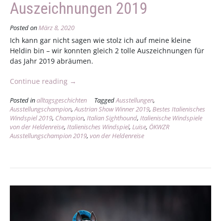
Auszeichnungen 2019
Posted on
März 8, 2020
Ich kann gar nicht sagen wie stolz ich auf meine kleine
Heldin bin – wir konnten gleich 2 tolle Auszeichnungen für
das Jahr 2019 abräumen.
„Auszeichnungen
Continue reading
→
2019“
Posted in
alltagsgeschichten
Tagged
Ausstellungen
,
Ausstellungschampion
,
Austrian Show Winner 2019
,
Bestes Italienisches
Windspiel 2019
,
Champion
,
Italian Sighthound
,
Italienische Windspiele
von der Heldenreise
,
Italienisches Windspiel
,
Luise
,
ÖKWZR
Ausstellungschampion 2019
,
von der Heldenreise