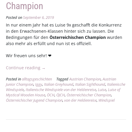
Champion
Posted on
September 6, 2019
In nur einem Jahr hat es Luise 9x geschafft die Konkurrenz
in den Erwachsenen-Klassen hinter sich zu lassen. Die
Bedingungen für den
Österreichischen Champion
wurden
also mehr als erfüllt und nun ist es offiziell.
Wir freuen uns sehr! ❤
„Neuer
Continue reading
→
Österreichischer
Posted in
alltagsgeschichten
Tagged
Austrian Champion
,
Austrian
Champion“
Junior Champion
,
Iggy
,
Italian Greyhound
,
Italian Sighthound
,
Italienische
Windspiele
,
Italienische Windspiele von der Heldenreise
,
Luise
,
Luise of
Mystical Wooden House
,
ÖCH
,
ÖJCH
,
Österreichischer Champion
,
Österreichischer Jugend Champion
,
von der Heldenreise
,
Windspiel