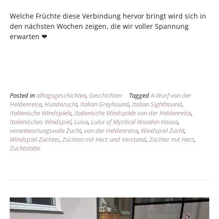
Welche Früchte diese Verbindung hervor bringt wird sich in
den nächsten Wochen zeigen, die wir voller Spannung
erwarten ❤
Posted in
alltagsgeschichten
,
Geschichten
Tagged
A-Wurf von der
Heldenreise
,
Hundezucht
,
Italian Greyhound
,
Italian Sighthound
,
Italienische Windspiele
,
Italienische Windspiele von der Heldenreise
,
Italienisches Windspiel
,
Luise
,
Luise of Mystical Wooden House
,
verantwortungsvolle Zucht
,
von der Heldenreise
,
Windspiel Zucht
,
Windspiel-Züchter
,
Züchten mit Herz und Verstand
,
Züchter mit Herz
,
Zuchtstätte