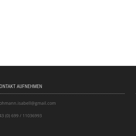
ONTAKT AUFNEHMEN
ohmann.isabell@gmail.com
43 (0) 699 / 11036993