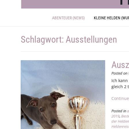
ABENTEUER (NEWS)
KLEINE HELDEN (WU
Schlagwort:
Ausstellungen
Ausz
Posted on
Ich kann 
gleich 2
Continue
Posted in
a
2019
,
Best
der Helden
Heldenreis