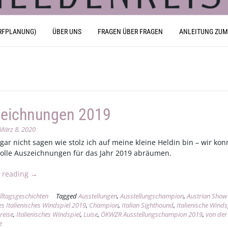
RFPLANUNG)
ÜBER UNS
FRAGEN ÜBER FRAGEN
ANLEITUNG ZUM
eichnungen 2019
März 8, 2020
gar nicht sagen wie stolz ich auf meine kleine Heldin bin – wir ko
 tolle Auszeichnungen für das Jahr 2019 abräumen.
„Auszeichnungen
 reading
→
2019“
lltagsgeschichten
Tagged
Ausstellungen
,
Ausstellungschampion
,
Austrian Show
es Italienisches Windspiel 2019
,
Champion
,
Italian Sighthound
,
Italienische Winds
reise
,
Italienisches Windspiel
,
Luise
,
ÖKWZR Ausstellungschampion 2019
,
von der
e