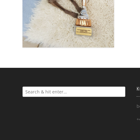
K
b
+