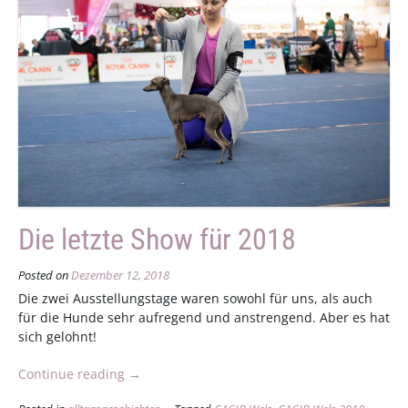
Die letzte Show für 2018
Posted on
Dezember 12, 2018
Die zwei Ausstellungstage waren sowohl für uns, als auch
für die Hunde sehr aufregend und anstrengend. Aber es hat
sich gelohnt!
„Die
Continue reading
→
letzte