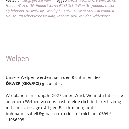
Posted in
alltagsgeschichten
Tagged
CACIB Wels
,
CACIB Wels 2018
,
Show
Hanna Wozna-Gil
,
Hanna Wozna-Gil (POL)
,
Italian Greyhound
,
Italian
für
Sighthound
,
Italienisches Windspiel
,
Luise
,
Luise of Mystical Wooden
2018“
House
,
Rassehundeausstellung
,
Tatjana Urek
,
von der Heldenreise
Welpen
Unsere Welpen werden nach den Richtlinien des
ÖKWZR
(
ÖKV
/
FCI
)
gezüchtet.
Wir planen im Frühjahr 2027 einen Wurf. Wenn du Interesse
an einem Welpen von uns hast, melde dich bitte rechtzeitig
mit einer aussagekräftigen Beschreibung unter:
bohmann.isabell@gmail.com
, oder ruf mich an: 0699 /
11036993