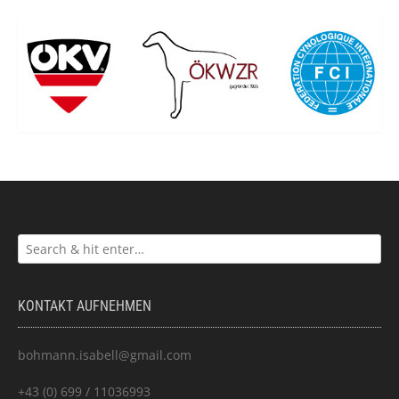
KONTAKT AUFNEHMEN
bohmann.isabell@gmail.com
+43 (0) 699 / 11036993