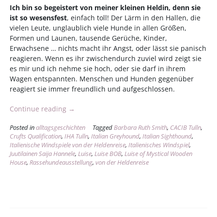
Ich bin so begeistert von meiner kleinen Heldin, denn sie
ist so wesensfest
, einfach toll! Der Lärm in den Hallen, die
vielen Leute, unglaublich viele Hunde in allen Größen,
Formen und Launen, tausende Gerüche, Kinder,
Erwachsene … nichts macht ihr Angst, oder lässt sie panisch
reagieren. Wenn es ihr zwischendurch zuviel wird zeigt sie
es mir und ich nehme sie hoch, oder sie darf in ihrem
Wagen entspannten. Menschen und Hunden gegenüber
reagiert sie immer freundlich und aufgeschlossen.
„Doppel
Continue reading
→
CACIB
Posted in
alltagsgeschichten
Tagged
Barbara Ruth Smith
,
CACIB Tulln
,
Tulln
Crufts Qualification
,
IHA Tulln
,
Italian Greyhound
,
Italian Sighthound
,
(Crufts
Italienische Windspiele von der Heldenreise
,
Italienisches Windspiel
,
Qualifikation
Juutilainen Saija Hannele
,
Luise
,
Luise BOB
,
Luise of Mystical Wooden
/
House
,
Rassehundeausstellung
,
von der Heldenreise
Bundessieger)“