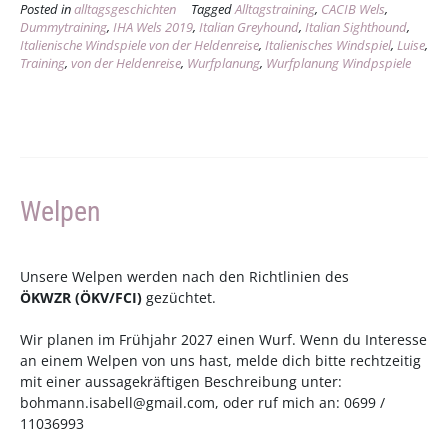
Posted in
alltagsgeschichten
Tagged
Alltagstraining
,
CACIB Wels
,
immer
Dummytraining
,
IHA Wels 2019
,
Italian Greyhound
,
Italian Sighthound
,
was
Italienische Windspiele von der Heldenreise
,
Italienisches Windspiel
,
Luise
,
zu
Training
,
von der Heldenreise
,
Wurfplanung
,
Wurfplanung Windpspiele
tun
;)“
Welpen
Unsere Welpen werden nach den Richtlinien des
ÖKWZR
(
ÖKV
/
FCI
)
gezüchtet.
Wir planen im Frühjahr 2027 einen Wurf. Wenn du Interesse
an einem Welpen von uns hast, melde dich bitte rechtzeitig
mit einer aussagekräftigen Beschreibung unter:
bohmann.isabell@gmail.com
, oder ruf mich an: 0699 /
11036993