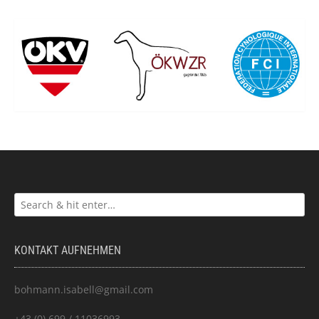
KONTAKT AUFNEHMEN
bohmann.isabell@gmail.com
+43 (0) 699 / 11036993