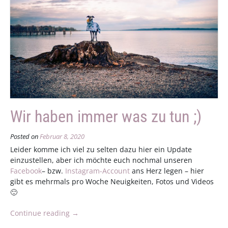
Wir haben immer was zu tun ;)
Posted on
Februar 8, 2020
Leider komme ich viel zu selten dazu hier ein Update
einzustellen, aber ich möchte euch nochmal unseren
Facebook
– bzw.
Instagram-Account
ans Herz legen – hier
gibt es mehrmals pro Woche Neuigkeiten, Fotos und Videos
🙂
„Wir
Continue reading
→
haben