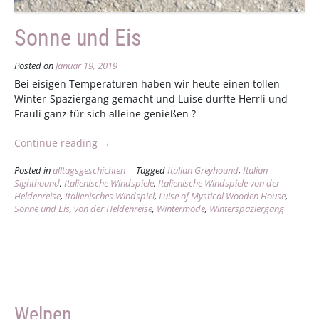
Sonne und Eis
Posted on
Januar 19, 2019
Bei eisigen Temperaturen haben wir heute einen tollen
Winter-Spaziergang gemacht und Luise durfte Herrli und
Frauli ganz für sich alleine genießen ?
„Sonne
Continue reading
→
und
Posted in
alltagsgeschichten
Tagged
Italian Greyhound
,
Italian
Eis“
Sighthound
,
Italienische Windspiele
,
Italienische Windspiele von der
Heldenreise
,
Italienisches Windspiel
,
Luise of Mystical Wooden House
,
Sonne und Eis
,
von der Heldenreise
,
Wintermode
,
Winterspaziergang
Welpen