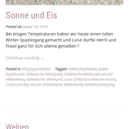
Sonne und Eis
Posted on
Januar 19, 2019
Bei eisigen Temperaturen haben wir heute einen tollen
Winter-Spaziergang gemacht und Luise durfte Herrli und
Frauli ganz für sich alleine genießen ?
„Sonne
Continue reading
→
und
Posted in
alltagsgeschichten
Tagged
Italian Greyhound
,
Italian
Eis“
Sighthound
,
Italienische Windspiele
,
Italienische Windspiele von der
Heldenreise
,
Italienisches Windspiel
,
Luise of Mystical Wooden House
,
Sonne und Eis
,
von der Heldenreise
,
Wintermode
,
Winterspaziergang
Welpen