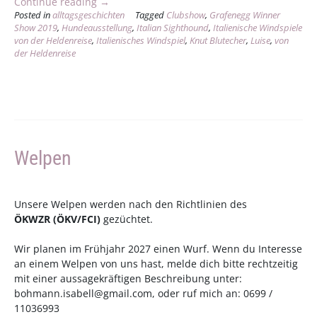
„Grafenegg
Continue reading
→
Posted in
alltagsgeschichten
Winner
Tagged
Clubshow
,
Grafenegg Winner
Show 2019
,
Hundeausstellung
,
Italian Sighthound
,
Italienische Windspiele
Show
von der Heldenreise
,
Italienisches Windspiel
,
Knut Blutecher
,
Luise
,
von
2019“
der Heldenreise
Welpen
Unsere Welpen werden nach den Richtlinien des
ÖKWZR
(
ÖKV
/
FCI
)
gezüchtet.
Wir planen im Frühjahr 2027 einen Wurf. Wenn du Interesse
an einem Welpen von uns hast, melde dich bitte rechtzeitig
mit einer aussagekräftigen Beschreibung unter:
bohmann.isabell@gmail.com
, oder ruf mich an: 0699 /
11036993