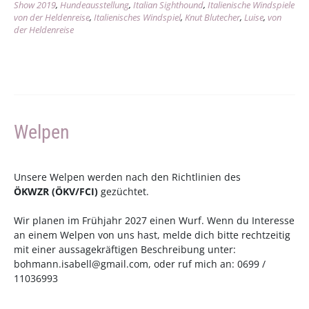
Show 2019
,
Hundeausstellung
,
Italian Sighthound
,
Italienische Windspiele
Show
von der Heldenreise
,
Italienisches Windspiel
,
Knut Blutecher
,
Luise
,
von
2019“
der Heldenreise
Welpen
Unsere Welpen werden nach den Richtlinien des
ÖKWZR
(
ÖKV
/
FCI
)
gezüchtet.
Wir planen im Frühjahr 2027 einen Wurf. Wenn du Interesse
an einem Welpen von uns hast, melde dich bitte rechtzeitig
mit einer aussagekräftigen Beschreibung unter:
bohmann.isabell@gmail.com
, oder ruf mich an: 0699 /
11036993