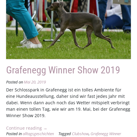
Grafenegg Winner Show 2019
Posted on
Mai 20, 2019
Der Schlosspark in Grafenegg ist ein tolles Ambiente für
eine Hundeausstellung, daher sind wir fast jedes Jahr mit
dabei. Wenn dann auch noch das Wetter mitspielt verbringt
man einen tollen Tag, wie wir am 19. Mai, bei der Grafenegg
Winner Show 2019.
„Grafenegg
Continue reading
→
Posted in
alltagsgeschichten
Winner
Tagged
Clubshow
,
Grafenegg Winner