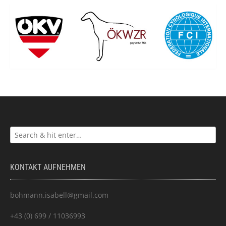
KONTAKT AUFNEHMEN
bohmann.isabell@gmail.com
+43 (0) 699 / 11036993