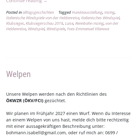
„Mädels-
Continue reading
→
Wochenende
Posted in
alltagsgeschichten
Tagged
Hundeausstellung
,
Inzing
,
in
Italienische Windspiele von der Heldenreise
,
Italienisches Windspiel
,
Tirol“
Klubsieger
,
Klubsiegerschau 2019
,
Luise
,
Rennbahn Inzing
,
von der
Heldenreise
,
Windspiel
,
Windspiele
,
Yves-Emmanuel Vilanova
Welpen
Unsere Welpen werden nach den Richtlinien des
ÖKWZR
(
ÖKV
/
FCI
)
gezüchtet.
Wir planen im Frühjahr 2027 einen Wurf. Wenn du Interesse
an einem Welpen von uns hast, melde dich bitte rechtzeitig
mit einer aussagekräftigen Beschreibung unter:
bohmann.isabell@gmail.com
, oder ruf mich an: 0699 /