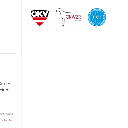
🙈 Die
leiten
indspiele
,
ndspiel
,
,