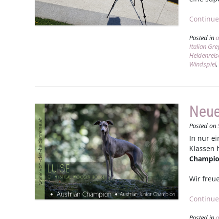
Continue
Posted in
a
Italian Gr
Heldenreis
Windspiel
Neue
Posted on
In nur e
Klassen 
Champi
Wir freu
Continue
Posted in
a