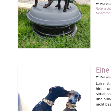
Posted in
a
Italienisc
Heldenreis
Eine
Posted on
Luise is
hinter u
Situatio
und hund
nicht be