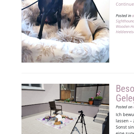
Continue
Posted in
a
Sighthoun
Wooden H
Heldenreis
Beso
Gele
Posted on
Ich bewu
lassen – 
Sonst si
eine sup