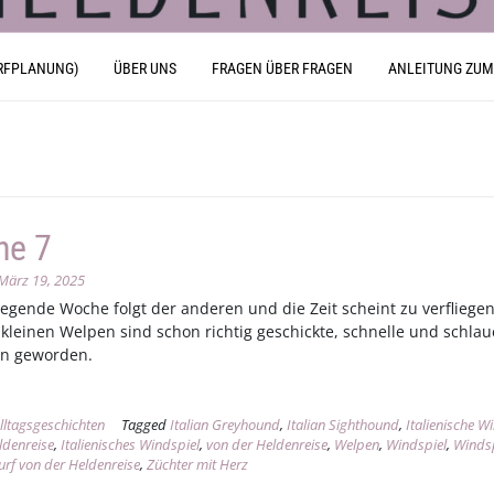
RFPLANUNG)
ÜBER UNS
FRAGEN ÜBER FRAGEN
ANLEITUNG ZUM
he 7
März 19, 2025
regende Woche folgt der anderen und die Zeit scheint zu verfliegen
 kleinen Welpen sind schon richtig geschickte, schnelle und schlau
en geworden.
lltagsgeschichten
Tagged
Italian Greyhound
,
Italian Sighthound
,
Italienische W
ldenreise
,
Italienisches Windspiel
,
von der Heldenreise
,
Welpen
,
Windspiel
,
Windsp
rf von der Heldenreise
,
Züchter mit Herz