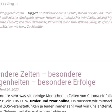
„Eine
 reading
→
wahrhafte
lltagsgeschichten
Tagged
Castiell veloce come il vento
,
Italian Greyhound
,
Itali
Heldenreise“
d
,
Italienische Windspiele von der Heldenreise
,
Italienisches Windspiel
,
Luise of My
ouse
,
ÖKWZR
,
von der Heldenreise
,
Windspiel
,
Windspiel Welpen
,
Wurf
,
Wurf von 
e
,
Züchter mit Herz
,
Zuchtstätte
ndere Zeiten – besondere
genheiten – besondere Erfolge
April 26, 2020
ndere sehr was sich einige Menschen in Zeiten von Corona einfall
z.B. ein
ZOS Fun-Turnier und zwar online
. Da mussten wir mitmac
nd ZOS-Veranstaltungen ja leider immer sehr weit von uns entfernt,
er Gelegenheit das mal auszuprobieren.