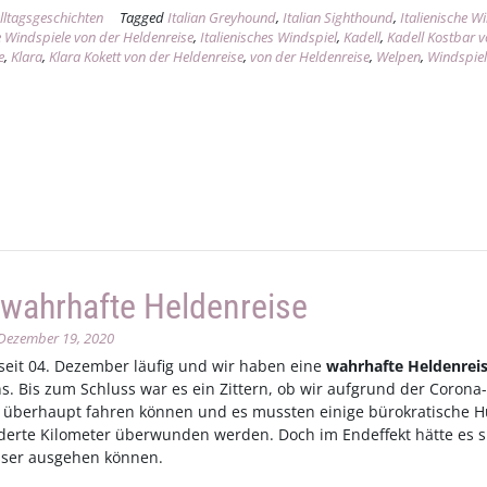
lltagsgeschichten
Tagged
Italian Greyhound
,
Italian Sighthound
,
Italienische W
Drang
he Windspiele von der Heldenreise
,
Italienisches Windspiel
,
Kadell
,
Kadell Kostbar v
–
e
,
Klara
,
Klara Kokett von der Heldenreise
,
von der Heldenreise
,
Welpen
,
Windspie
die
Helden
mit
7
Wochen“
 wahrhafte Heldenreise
Dezember 19, 2020
t seit 04. Dezember läufig und wir haben eine
wahrhafte Heldenrei
ns.
Bis zum Schluss war es ein Zittern, ob wir aufgrund der Corona
n überhaupt fahren können und es mussten einige bürokratische 
erte Kilometer überwunden werden. Doch im Endeffekt hätte es s
sser ausgehen können.