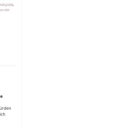
indspiele
,
on der
l
se
-
Hürden
ich