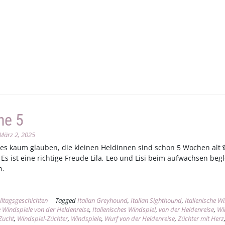
he 5
März 2, 2025
 es kaum glauben, die kleinen Heldinnen sind schon 5 Wochen alt 
. Es ist eine richtige Freude Lila, Leo und Lisi beim aufwachsen beg
n.
lltagsgeschichten
Tagged
Italian Greyhound
,
Italian Sighthound
,
Italienische W
he Windspiele von der Heldenreise
,
Italienisches Windspiel
,
von der Heldenreise
,
Wi
Zucht
,
Windspiel-Züchter
,
Windspiele
,
Wurf von der Heldenreise
,
Züchter mit Herz