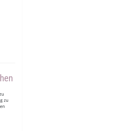
chen
 zu
ig zu
pen