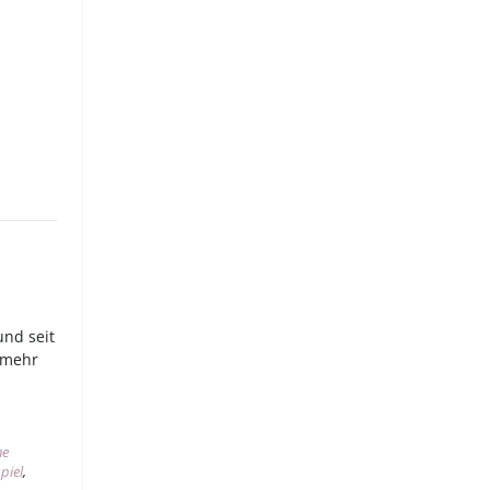
und seit
 mehr
he
piel
,