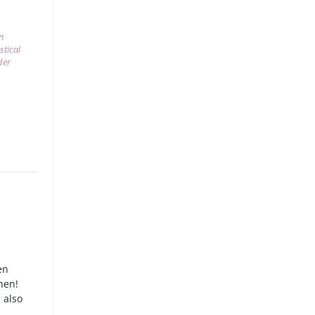
an
stical
der
en
hen!
 also