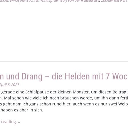
Zucht
,
Windspiel-Züchter
,
Windspiele
,
Wurf von der Heldenreise
,
Züchter mit Herz
m und Drang – die Helden mit 7 Wo
April 6, 2021
e gerade eine Schlafpause der kleinen Monster, um diesen Beitrag
n. Mal sehen wie viele ich noch brauchen werde, um ihn dann fert
 Es geht nämlich ganz schön rund hier, auch wenn es nur zwei Wel
 haben es aber in sich.
„Sturm
 reading
→
und