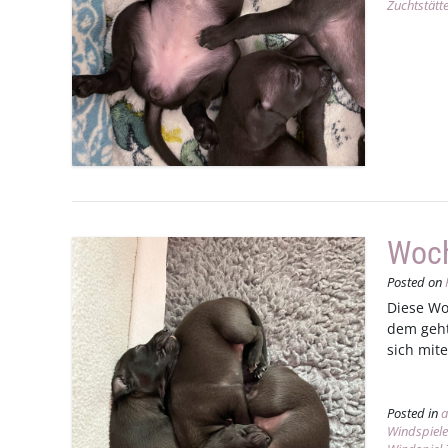
Zuchtstätt
Woc
Posted on
Diese Wo
dem geht
sich mit
Posted in
a
Windspiele