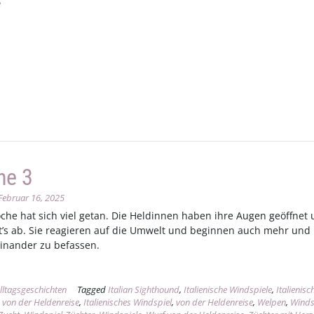
e
he 3
Februar 16, 2025
che hat sich viel getan. Die Heldinnen haben ihre Augen geöffnet 
’s ab. Sie reagieren auf die Umwelt und beginnen auch mehr und
einander zu befassen.
lltagsgeschichten
Tagged
Italian Sighthound
,
Italienische Windspiele
,
Italienisc
 von der Heldenreise
,
Italienisches Windspiel
,
von der Heldenreise
,
Welpen
,
Winds