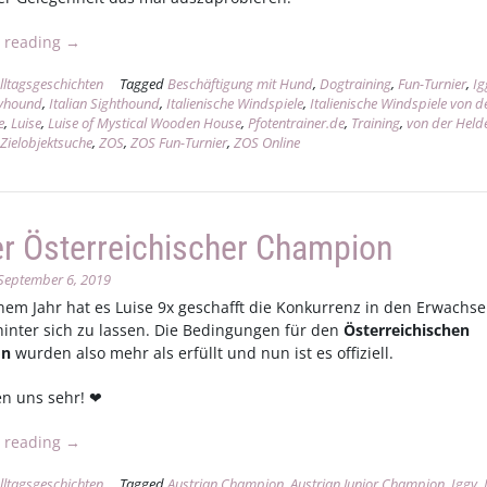
„Besondere
 reading
→
Zeiten
lltagsgeschichten
Tagged
Beschäftigung mit Hund
,
Dogtraining
,
Fun-Turnier
,
Ig
–
eyhound
,
Italian Sighthound
,
Italienische Windspiele
,
Italienische Windspiele von d
besondere
e
,
Luise
,
Luise of Mystical Wooden House
,
Pfotentrainer.de
,
Training
,
von der Held
Gelegenheiten
,
Zielobjektsuche
,
ZOS
,
ZOS Fun-Turnier
,
ZOS Online
–
besondere
Erfolge“
r Österreichischer Champion
September 6, 2019
inem Jahr hat es Luise 9x geschafft die Konkurrenz in den Erwachs
hinter sich zu lassen. Die Bedingungen für den
Österreichischen
on
wurden also mehr als erfüllt und nun ist es offiziell.
en uns sehr! ❤
„Neuer
 reading
→
Österreichischer
lltagsgeschichten
Tagged
Austrian Champion
,
Austrian Junior Champion
,
Iggy
,
Champion“