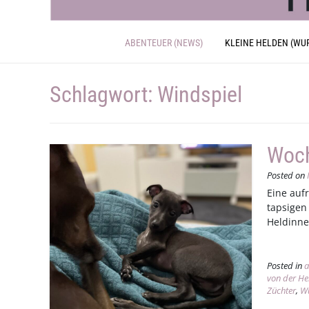
ABENTEUER (NEWS)
KLEINE HELDEN (WU
Schlagwort:
Windspiel
Woc
Posted on
Eine auf
tapsigen
Heldinn
Posted in
a
von der He
Züchter
,
Wu